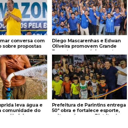
Omar conversa com
Diego Mascarenhas e Edwan
o sobre propostas
Oliveira promovem Grande
ecer segurança,
Encontro com sócios nesta
o profissional e
sexta-feira (07)
viços públicos
prida leva água e
Prefeitura de Parintins entrega
à comunidade do
50ª obra e fortalece esporte,
 em Uarini
cultura e lazer no Distrito do
Mocambo