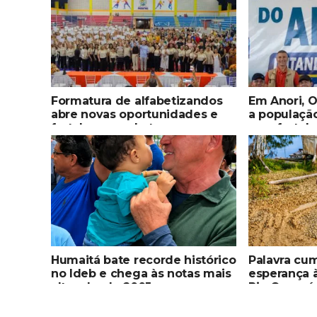
Formatura de alfabetizandos
Em Anori, 
abre novas oportunidades e
a populaçã
fortalece combate ao
para fortal
analfabetismo em Parintins
qualificaçã
ampliar ser
Humaitá bate recorde histórico
Palavra cum
no Ideb e chega às notas mais
esperança 
altas desde 2005
Rio Copacá,