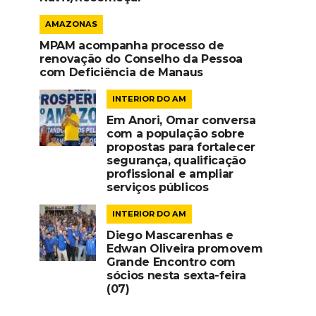
AMAZONAS
MPAM acompanha processo de
renovação do Conselho da Pessoa
com Deficiência de Manaus
INTERIOR DO AM
Em Anori, Omar conversa
com a população sobre
propostas para fortalecer
segurança, qualificação
profissional e ampliar
serviços públicos
INTERIOR DO AM
Diego Mascarenhas e
Edwan Oliveira promovem
Grande Encontro com
sócios nesta sexta-feira
(07)