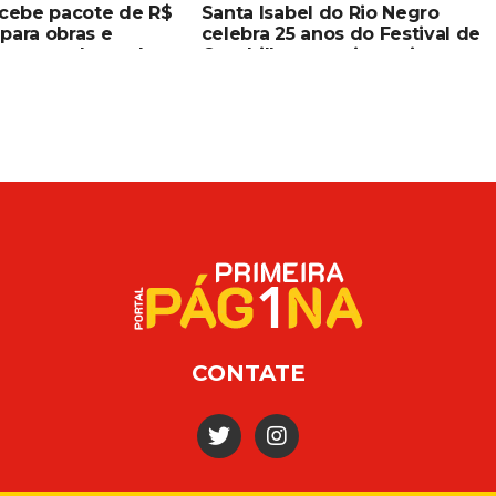
ecebe pacote de R$
Santa Isabel do Rio Negro
para obras e
celebra 25 anos do Festival de
mento urbano dos
Quadrilhas com investimento
Omar Aziz e
histórico, grandes atrações e
aga
valorização da cultura popular
CONTATE