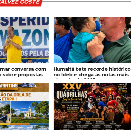
TALVEZ GOSTE
Omar conversa com
Humaitá bate recorde histórico
o sobre propostas
no Ideb e chega às notas mais
ecer segurança,
altas desde 2005
o profissional e
viços públicos