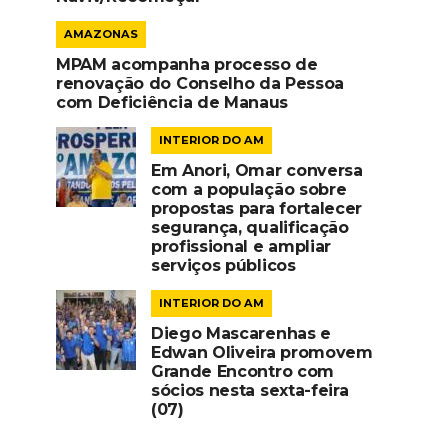
AMAZONAS
MPAM acompanha processo de
renovação do Conselho da Pessoa
com Deficiência de Manaus
INTERIOR DO AM
Em Anori, Omar conversa
com a população sobre
propostas para fortalecer
segurança, qualificação
profissional e ampliar
serviços públicos
INTERIOR DO AM
Diego Mascarenhas e
Edwan Oliveira promovem
Grande Encontro com
sócios nesta sexta-feira
(07)