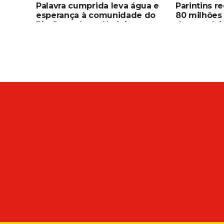
Palavra cumprida leva água e
Parintins r
esperança à comunidade do
80 milhões 
Rio Copacá, em Uarini
desenvolvi
senadores 
Eduardo Br