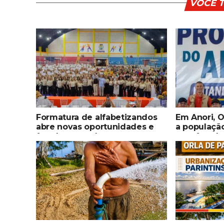
VOCÊ 
Formatura de alfabetizandos
Em Anori, 
abre novas oportunidades e
a populaçã
fortalece combate ao
para fortal
analfabetismo em Parintins
qualificaçã
ampliar ser