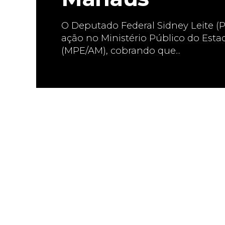
O Deputado Federal Sidney Leite 
ação no Ministério Público do Est
(MPE/AM), cobrando que...