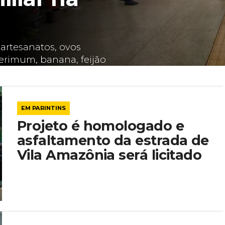
artesanatos, ovos
 jerimum, banana, feijão
cinais,...
EM PARINTINS
Projeto é homologado e
asfaltamento da estrada de
Vila Amazônia será licitado