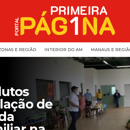
ONAS E REGIÃO
INTERIOR DO AM
MANAUS E REGIÃ
dutos
alação de
 da
iliar na