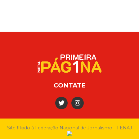
as e ampliar
educação de Manacapuru
tos em Juruá em
CONTATE
Site filiado à Federação Nacional de Jornalismo – FENAJ