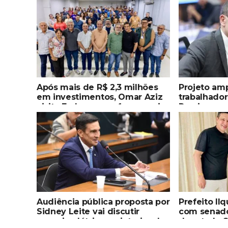
Após mais de R$ 2,3 milhões
Projeto amp
em investimentos, Omar Aziz
trabalhado
visita Embrapa e reforça apoio
Roraima
à pesquisa científica no
Amazonas
Audiência pública proposta por
Prefeito Il
Sidney Leite vai discutir
com senado
energia elétrica no interior do
deputado S