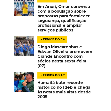
Em Anori, Omar conversa
com a população sobre
propostas para fortalecer
segurança, qualificação
profissional e ampliar
serviços públicos
INTERIOR DO AM
Diego Mascarenhas e
Edwan Oliveira promovem
Grande Encontro com
sócios nesta sexta-feira
(07)
INTERIOR DO AM
Humaitá bate recorde
histórico no Ideb e chega
às notas mais altas desde
2005