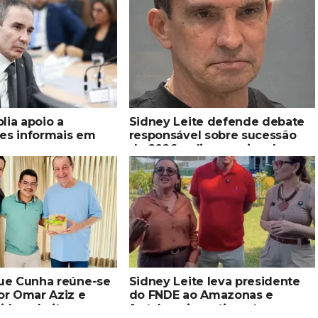
lia apoio a
Sidney Leite defende debate
res informais em
responsável sobre sucessão
de 2026 e diz que vice de
Omar Aziz precisa ter força
eleitoral em Manaus
que Cunha reúne-se
Sidney Leite leva presidente
r Omar Aziz e
do FNDE ao Amazonas e
idney Leite para
fortalece investimentos na