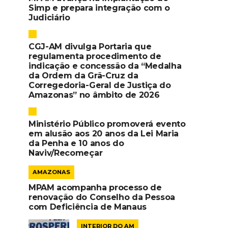
Simp e prepara integração com o
Judiciário
CGJ-AM divulga Portaria que
regulamenta procedimento de
indicação e concessão da “Medalha
da Ordem da Grã-Cruz da
Corregedoria-Geral de Justiça do
Amazonas” no âmbito de 2026
Ministério Público promoverá evento
em alusão aos 20 anos da Lei Maria
da Penha e 10 anos do
Naviv/Recomeçar
AMAZONAS
MPAM acompanha processo de
renovação do Conselho da Pessoa
com Deficiência de Manaus
INTERIOR DO AM