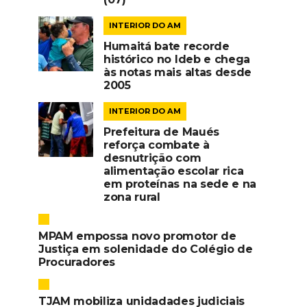
INTERIOR DO AM
Humaitá bate recorde
histórico no Ideb e chega
às notas mais altas desde
2005
INTERIOR DO AM
Prefeitura de Maués
reforça combate à
desnutrição com
alimentação escolar rica
em proteínas na sede e na
zona rural
MPAM empossa novo promotor de
Justiça em solenidade do Colégio de
Procuradores
TJAM mobiliza unidadades judiciais