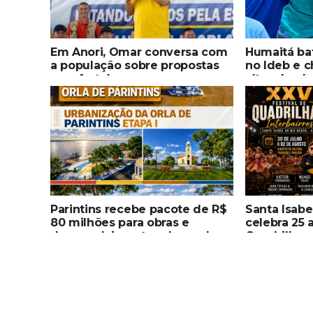
Em Anori, Omar conversa com
Humaitá bat
a população sobre propostas
no Ideb e c
para fortalecer segurança,
altas desd
qualificação profissional e
ampliar serviços públicos
Parintins recebe pacote de R$
Santa Isabe
80 milhões para obras e
celebra 25 
desenvolvimento urbano dos
Quadrilhas
senadores Omar Aziz e
histórico, 
Eduardo Braga
valorização