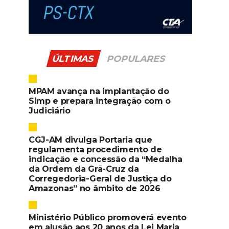
ÚLTIMAS
POPULARES
MPAM avança na implantação do
Simp e prepara integração com o
Judiciário
CGJ-AM divulga Portaria que
regulamenta procedimento de
indicação e concessão da “Medalha
da Ordem da Grã-Cruz da
Corregedoria-Geral de Justiça do
Amazonas” no âmbito de 2026
Ministério Público promoverá evento
em alusão aos 20 anos da Lei Maria