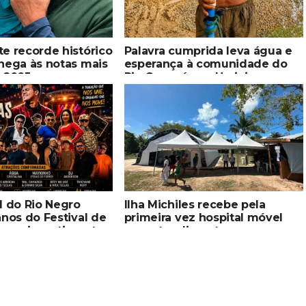
e recorde histórico
Palavra cumprida leva água e
hega às notas mais
esperança à comunidade do
e 2005
Rio Copacá, em Uarini
l do Rio Negro
Ilha Michiles recebe pela
anos do Festival de
primeira vez hospital móvel
 com investimento
para atendimento
grandes atrações e
especializado indígena
 da cultura popular