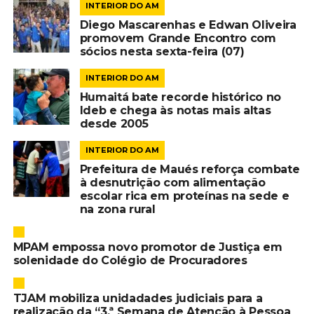
INTERIOR DO AM
Diego Mascarenhas e Edwan Oliveira
promovem Grande Encontro com
sócios nesta sexta-feira (07)
INTERIOR DO AM
Humaitá bate recorde histórico no
Ideb e chega às notas mais altas
desde 2005
INTERIOR DO AM
Prefeitura de Maués reforça combate
à desnutrição com alimentação
escolar rica em proteínas na sede e
na zona rural
MPAM empossa novo promotor de Justiça em
solenidade do Colégio de Procuradores
TJAM mobiliza unidadades judiciais para a
realização da “3.ª Semana de Atenção à Pessoa