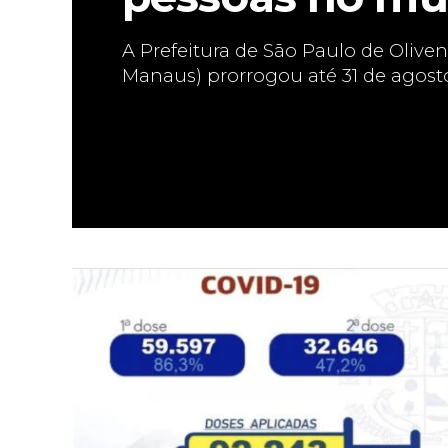
A Prefeitura de São Paulo de Olive
Manaus) prorrogou até 31 de agosto 