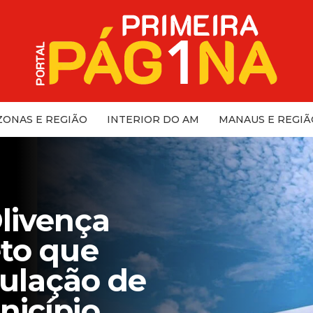
ONAS E REGIÃO
INTERIOR DO AM
MANAUS E REGIÃ
livença
eto que
culação de
nicípio