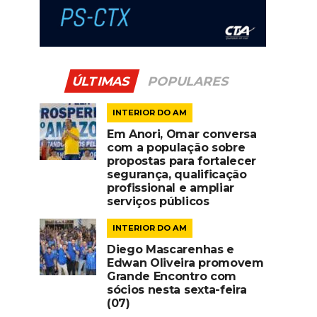
ÚLTIMAS
POPULARES
INTERIOR DO AM
Em Anori, Omar conversa
com a população sobre
propostas para fortalecer
segurança, qualificação
profissional e ampliar
serviços públicos
INTERIOR DO AM
Diego Mascarenhas e
Edwan Oliveira promovem
Grande Encontro com
sócios nesta sexta-feira
(07)