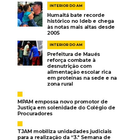
INTERIOR DO AM
Humaitá bate recorde
histórico no Ideb e chega
às notas mais altas desde
2005
INTERIOR DO AM
Prefeitura de Maués
reforça combate à
desnutrição com
alimentação escolar rica
em proteínas na sede e na
zona rural
MPAM empossa novo promotor de
Justiça em solenidade do Colégio de
Procuradores
TJAM mobiliza unidadades judiciais
para a realização da “3.ª Semana de