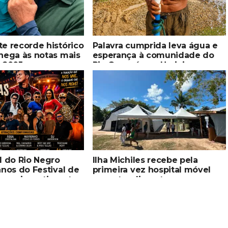
e recorde histórico
Palavra cumprida leva água e
hega às notas mais
esperança à comunidade do
e 2005
Rio Copacá, em Uarini
l do Rio Negro
Ilha Michiles recebe pela
anos do Festival de
primeira vez hospital móvel
 com investimento
para atendimento
grandes atrações e
especializado indígena
 da cultura popular