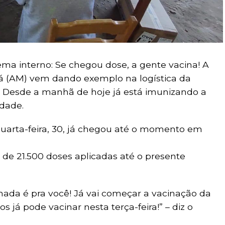
a interno: Se chegou dose, a gente vacina! A
á (AM) vem dando exemplo na logística da
. Desde a manhã de hoje já está imunizando a
idade.
arta-feira, 30, já chegou até o momento em
 de 21.500 doses aplicadas até o presente
amada é pra você! Já vai começar a vacinação da
 já pode vacinar nesta terça-feira!” – diz o