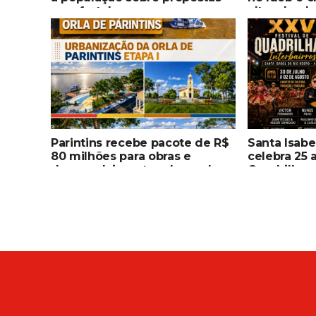
para fortalecer segurança,
altas desd
qualificação profissional e
ampliar serviços públicos
Parintins recebe pacote de R$
Santa Isabe
80 milhões para obras e
celebra 25 
desenvolvimento urbano dos
Quadrilhas
senadores Omar Aziz e
histórico, 
Eduardo Braga
valorização