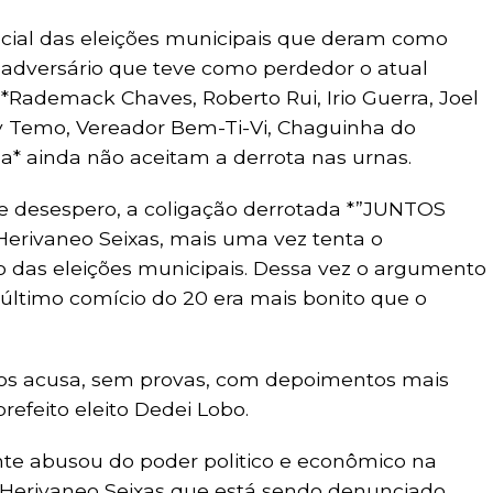
icial das eleições municipais que deram como
o adversário que teve como perdedor o atual
 *Rademack Chaves, Roberto Rui, Irio Guerra, Joel
ey Temo, Vereador Bem-Ti-Vi, Chaguinha do
za* ainda não aceitam a derrota nas urnas.
 desespero, a coligação derrotada *”JUNTOS
erivaneo Seixas, mais uma vez tenta o
o das eleições municipais. Dessa vez o argumento
o último comício do 20 era mais bonito que o
os acusa, sem provas, com depoimentos mais
refeito eleito Dedei Lobo.
e abusou do poder politico e econômico na
o Herivaneo Seixas que está sendo denunciado