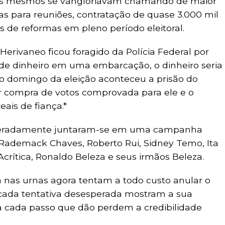
eles mesmos se vangloriavam chamando de maior
as para reuniões, contratação de quase 3.000 mil
s de reformas em pleno período eleitoral.
 Herivaneo ficou foragido da Polícia Federal por
 de dinheiro em uma embarcação, o dinheiro seria
 e no domingo da eleição aconteceu a prisão do
por compra de votos comprovada para ele e o
ais de fiança.*
speradamente juntaram-se em uma campanha
, Rademack Chaves, Roberto Rui, Sidney Temo, Ita
crítica, Ronaldo Beleza e seus irmãos Beleza.
 nas urnas agora tentam a todo custo anular o
 cada tentativa desesperada mostram a sua
a cada passo que dão perdem a credibilidade