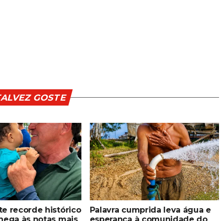
TALVEZ GOSTE
e recorde histórico
Palavra cumprida leva água e
hega às notas mais
esperança à comunidade do