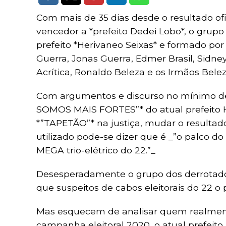
Com mais de 35 dias desde o resultado of
vencedor a *prefeito Dedei Lobo*, o grup
prefeito *Herivaneo Seixas* e formado por
Guerra, Jonas Guerra, Edmer Brasil, Sidn
Acrítica, Ronaldo Beleza e os Irmãos Bele
Com argumentos e discurso no mínimo de
SOMOS MAIS FORTES”* do atual prefeito H
*”TAPETÃO”* na justiça, mudar o resultad
utilizado pode-se dizer que é _”o palco d
MEGA trio-elétrico do 22.”_
Desesperadamente o grupo dos derrotad
que suspeitos de cabos eleitorais do 22 o p
Mas esquecem de analisar quem realment
campanha eleitoral 2020, o atual prefeit