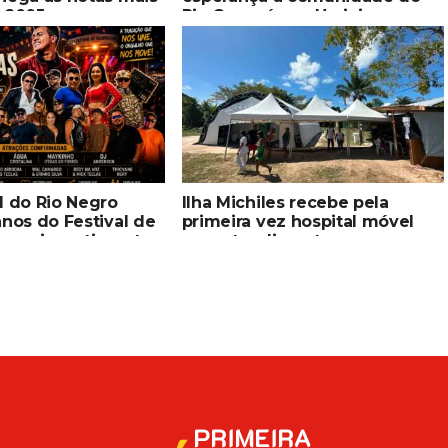
e 2005
Rio Copacá, em Uarini
l do Rio Negro
Ilha Michiles recebe pela
anos do Festival de
primeira vez hospital móvel
 com investimento
para atendimento
grandes atrações e
especializado indígena
 da cultura popular