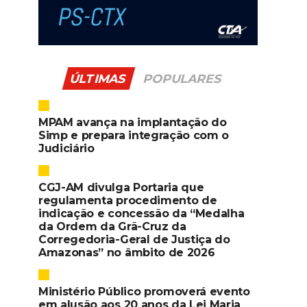
ÚLTIMAS
POPULARES
MPAM avança na implantação do
Simp e prepara integração com o
Judiciário
CGJ-AM divulga Portaria que
regulamenta procedimento de
indicação e concessão da “Medalha
da Ordem da Grã-Cruz da
Corregedoria-Geral de Justiça do
Amazonas” no âmbito de 2026
Ministério Público promoverá evento
em alusão aos 20 anos da Lei Maria