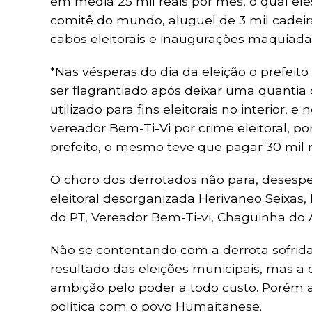
em média 25 mil reais por mês, o qual 
comitê do mundo, aluguel de 3 mil cadeir
cabos eleitorais e inaugurações maquiada
*Nas vésperas do dia da eleição o prefeito
ser flagrantiado após deixar uma quantia
utilizado para fins eleitorais no interior,
vereador Bem-Ti-Vi por crime eleitoral, 
prefeito, o mesmo teve que pagar 30 mil re
O choro dos derrotados não para, dese
eleitoral desorganizada Herivaneo Seixas
do PT, Vereador Bem-Ti-vi, Chaguinha do A
Não se contentando com a derrota sofrida
resultado das eleições municipais, mas a
ambição pelo poder a todo custo. Porém 
política com o povo Humaitanese.