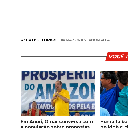
RELATED TOPICS:
AMAZONAS
HUMAITÁ
VOCÊ 
Em Anori, Omar conversa com
Humaitá bat
a população sobre propostas
no Ideb e c