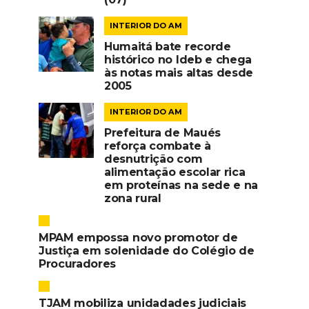
INTERIOR DO AM
Humaitá bate recorde
histórico no Ideb e chega
às notas mais altas desde
2005
INTERIOR DO AM
Prefeitura de Maués
reforça combate à
desnutrição com
alimentação escolar rica
em proteínas na sede e na
zona rural
MPAM empossa novo promotor de
Justiça em solenidade do Colégio de
Procuradores
TJAM mobiliza unidadades judiciais