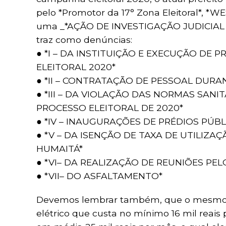
pelo *Promotor da 17° Zona Eleitoral*, *
uma _*AÇÃO DE INVESTIGAÇÃO JUDICIAL E
traz como denúncias:
● *I – DA INSTITUIÇÃO E EXECUÇÃO DE
ELEITORAL 2020*
● *II – CONTRATAÇÃO DE PESSOAL DURA
● *III – DA VIOLAÇÃO DAS NORMAS SAN
PROCESSO ELEITORAL DE 2020*
● *IV – INAUGURAÇÕES DE PRÉDIOS PÚB
● *V – DA ISENÇÃO DE TAXA DE UTILIZA
HUMAITÁ*
● *VI– DA REALIZAÇÃO DE REUNIÕES PE
● *VII– DO ASFALTAMENTO*
Devemos lembrar também, que o mesmo gr
elétrico que custa no mínimo 16 mil reais