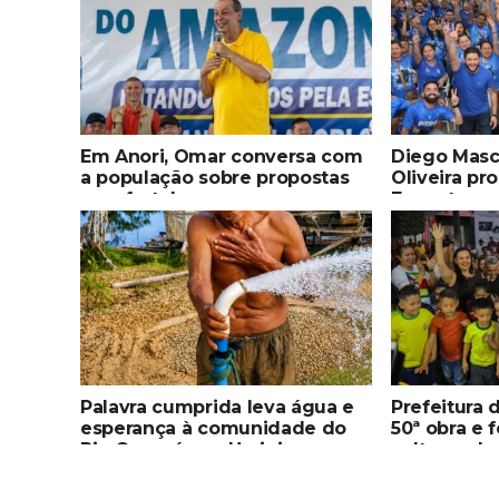
Em Anori, Omar conversa com
Diego Masc
a população sobre propostas
Oliveira p
para fortalecer segurança,
Encontro c
qualificação profissional e
sexta-feira 
ampliar serviços públicos
Palavra cumprida leva água e
Prefeitura 
esperança à comunidade do
50ª obra e 
Rio Copacá, em Uarini
cultura e la
Mocambo