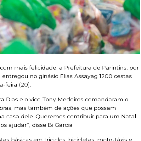
om mais felicidade, a Prefeitura de Parintins, por
 entregou no ginásio Elias Assayag 1200 cestas
-feira (20).
yra Dias e o vice Tony Medeiros comandaram o
e obras, mas também de ações que possam
 na casa dele. Queremos contribuir para um Natal
s ajudar”, disse Bi Garcia.
as básicas em triciclos, bicicletas, moto-táxis e