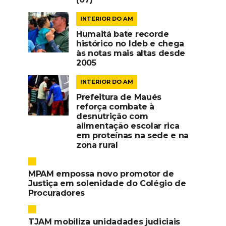
INTERIOR DO AM
Humaitá bate recorde
histórico no Ideb e chega
às notas mais altas desde
2005
INTERIOR DO AM
Prefeitura de Maués
reforça combate à
desnutrição com
alimentação escolar rica
em proteínas na sede e na
zona rural
MPAM empossa novo promotor de
Justiça em solenidade do Colégio de
Procuradores
TJAM mobiliza unidadades judiciais