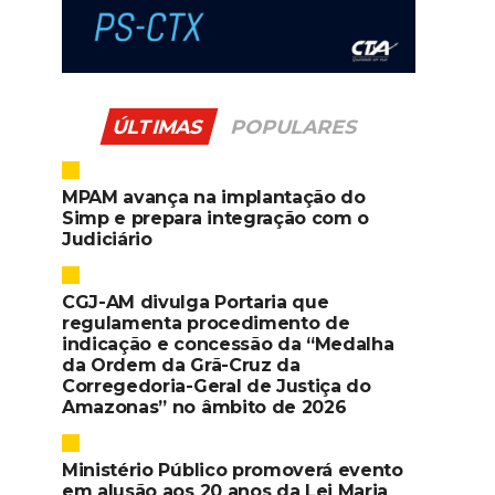
ÚLTIMAS
POPULARES
MPAM avança na implantação do
Simp e prepara integração com o
Judiciário
CGJ-AM divulga Portaria que
regulamenta procedimento de
indicação e concessão da “Medalha
da Ordem da Grã-Cruz da
Corregedoria-Geral de Justiça do
Amazonas” no âmbito de 2026
Ministério Público promoverá evento
em alusão aos 20 anos da Lei Maria