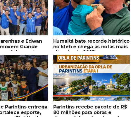
arenhas e Edwan
Humaitá bate recorde histórico
romovem Grande
no Ideb e chega às notas mais
om sócios nesta
altas desde 2005
(07)
de Parintins entrega
Parintins recebe pacote de R$
fortalece esporte,
80 milhões para obras e
zer no Distrito do
desenvolvimento urbano dos
senadores Omar Aziz e
Eduardo Braga