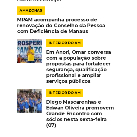
AMAZONAS
MPAM acompanha processo de
renovação do Conselho da Pessoa
com Deficiência de Manaus
INTERIOR DO AM
Em Anori, Omar conversa
com a população sobre
propostas para fortalecer
segurança, qualificação
profissional e ampliar
serviços públicos
INTERIOR DO AM
Diego Mascarenhas e
Edwan Oliveira promovem
Grande Encontro com
sócios nesta sexta-feira
(07)