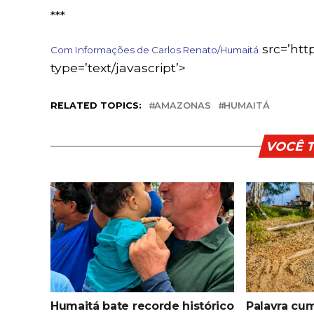
***
src=’http
Com Informações de Carlos Renato/Humaitá
type=’text/javascript’>
RELATED TOPICS:
AMAZONAS
HUMAITÁ
VOCÊ 
Humaitá bate recorde histórico
Palavra cum