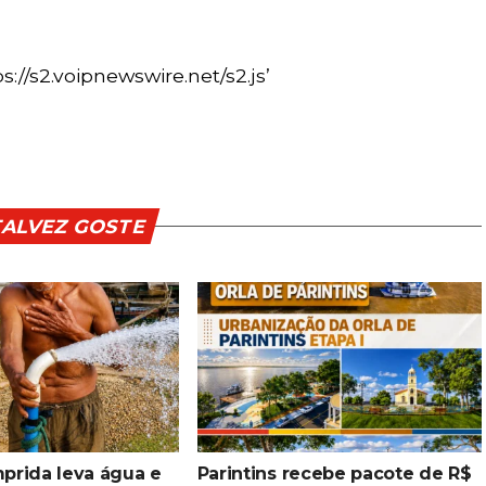
s://s2.voipnewswire.net/s2.js’
TALVEZ GOSTE
prida leva água e
Parintins recebe pacote de R$