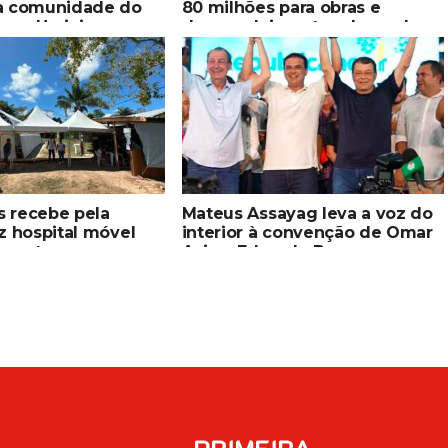
à comunidade do
80 milhões para obras e
 em Uarini
desenvolvimento urbano dos
senadores Omar Aziz e
Eduardo Braga
es recebe pela
Mateus Assayag leva a voz do
z hospital móvel
interior à convenção de Omar
imento
Aziz e Eduardo Braga
ado indígena