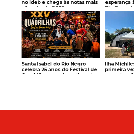
no Ideb e chega às notas mais
esperança 
altas desde 2005
Rio Copacá,
Santa Isabel do Rio Negro
Ilha Michil
celebra 25 anos do Festival de
primeira ve
Quadrilhas com investimento
para atend
histórico, grandes atrações e
especializ
valorização da cultura popular