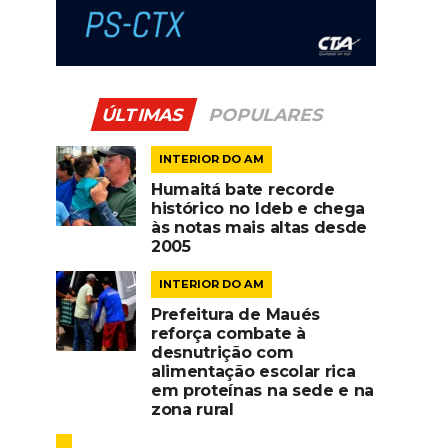
ÚLTIMAS
POPULARES
INTERIOR DO AM
Humaitá bate recorde
histórico no Ideb e chega
às notas mais altas desde
2005
INTERIOR DO AM
Prefeitura de Maués
reforça combate à
desnutrição com
alimentação escolar rica
em proteínas na sede e na
zona rural