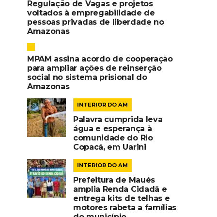
Regulação de Vagas e projetos
voltados à empregabilidade de
pessoas privadas de liberdade no
Amazonas
MPAM assina acordo de cooperação
para ampliar ações de reinserção
social no sistema prisional do
Amazonas
INTERIOR DO AM
Palavra cumprida leva
água e esperança à
comunidade do Rio
Copacá, em Uarini
INTERIOR DO AM
Prefeitura de Maués
amplia Renda Cidadã e
entrega kits de telhas e
motores rabeta a famílias
do município